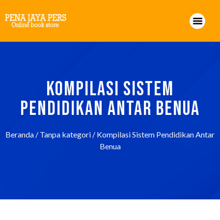
KOMPILASI SISTEM
PENDIDIKAN ANTAR BENUA
Beranda
/
Tanpa kategori
/ Kompilasi Sistem Pendidikan Antar
Benua