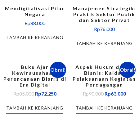
Mendigitalisasi Pilar
Manajemen Strategik:
Negara
Praktik Sektor Publik
dan Sektor Privat
Rp
88.000
Rp
76.000
TAMBAH KE KERANJANG
TAMBAH KE KERANJANG
Buku Ajar
Aspek Hukum dalam
Obral!
Obral!
Kewirausahaan:
Bisnis: Kaidah
Perencanaan Bisnis di
Pelaksanaan Kegiatan
Era Digital
Perdagangan
Rp
85.000
Rp
72.250
Rp
90.000
Rp
63.000
TAMBAH KE KERANJANG
TAMBAH KE KERANJANG