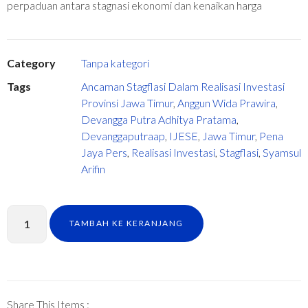
perpaduan antara stagnasi ekonomi dan kenaikan harga
Category
Tanpa kategori
Tags
Ancaman Stagflasi Dalam Realisasi Investasi
Provinsi Jawa Timur
,
Anggun Wida Prawira
,
Devangga Putra Adhitya Pratama
,
Devanggaputraap
,
IJESE
,
Jawa Timur
,
Pena
Jaya Pers
,
Realisasi Investasi
,
Stagflasi
,
Syamsul
Arifin
TAMBAH KE KERANJANG
Share This Items :