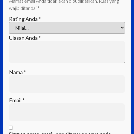
Alamat email Anda tidak akan dipublikasikan.
Ruas yang
wajib ditandai
*
Rating Anda
*
Ulasan Anda
*
Nama
*
Email
*
Simpan nama, email, dan situs web saya pada