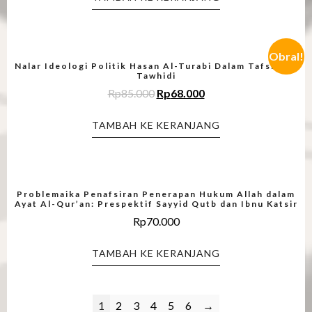
Obral!
Nalar Ideologi Politik Hasan Al-Turabi Dalam Tafsir Al-
Tawhidi
Rp
85.000
Rp
68.000
TAMBAH KE KERANJANG
Problemaika Penafsiran Penerapan Hukum Allah dalam
Ayat Al-Qur’an: Prespektif Sayyid Qutb dan Ibnu Katsir
Rp
70.000
TAMBAH KE KERANJANG
1
2
3
4
5
6
→