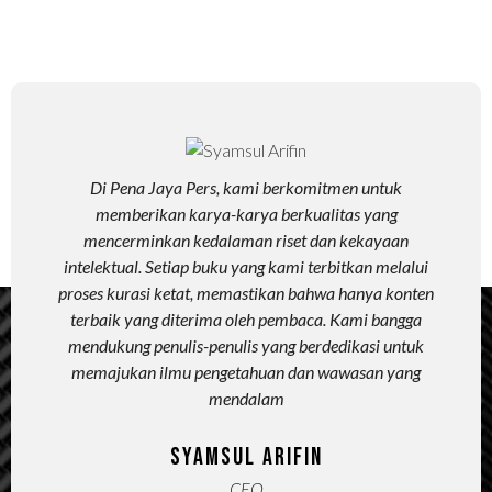
Di Pena Jaya Pers, kami berkomitmen untuk
Kami m
memberikan karya-karya berkualitas yang
menceta
mencerminkan kedalaman riset dan kekayaan
nya
intelektual. Setiap buku yang kami terbitkan melalui
proses kurasi ketat, memastikan bahwa hanya konten
be
terbaik yang diterima oleh pembaca. Kami bangga
mendap
mendukung penulis-penulis yang berdedikasi untuk
memajukan ilmu pengetahuan dan wawasan yang
mendalam
De
Syamsul Arifin
CEO