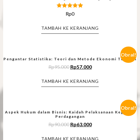
Dinilai
Rp
0
5.00
dari 5
TAMBAH KE KERANJANG
Obral!
Pengantar Statistika: Teori dan Metode Ekonomi Terapan
Rp
95.000
Rp
57.000
TAMBAH KE KERANJANG
Obral!
Aspek Hukum dalam Bisnis: Kaidah Pelaksanaan Kegiatan
Perdagangan
Rp
90.000
Rp
63.000
TAMBAH KE KERANJANG